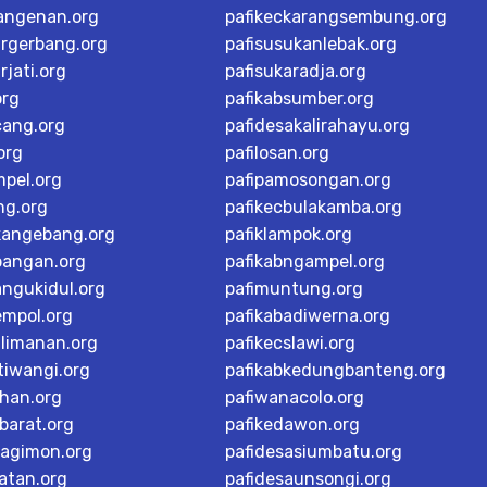
langenan.org
pafikeckarangsembung.org
argerbang.org
pafisusukanlebak.org
rjati.org
pafisukaradja.org
org
pafikabsumber.org
cang.org
pafidesakalirahayu.org
org
pafilosan.org
mpel.org
pafipamosongan.org
ng.org
pafikecbulakamba.org
kangebang.org
pafiklampok.org
bangan.org
pafikabngampel.org
angukidul.org
pafimuntung.org
empol.org
pafikabadiwerna.org
alimanan.org
pafikecslawi.org
tiwangi.org
pafikabkedungbanteng.org
han.org
pafiwanacolo.org
barat.org
pafikedawon.org
dagimon.org
pafidesasiumbatu.org
atan.org
pafidesaunsongi.org