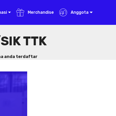
masi
Merchandise
Anggota
SIK TTK
na anda terdaftar