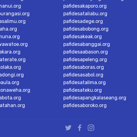
manui.org
pafidesakaporo.org
burangasi.org
pafidesataliabu.org
asalimu.org
pafidesadege.org
raha.org
pafidesabobong.org
muna.org
pafidesakeak.org
wawatoe.org
pafidesabanggai.org
akara.org
pafidesaabason.org
aterate.org
pafidesapeleng.org
olaka.org
pafidesaboras.org
adongi.org
pafidesasabol.org
baula.org
pafidesatalima.org
konaweha.org
pafidesateku.org
abota.org
pafidesapangkalaseang.org
ratahan.org
pafidesaboroko.org