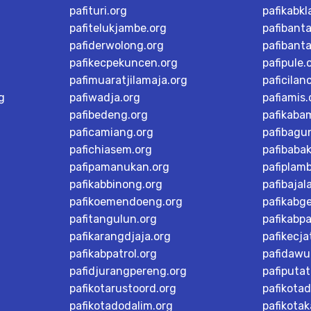
pafituri.org
pafikabk
pafitelukjambe.org
pafibant
pafiderwolong.org
pafibanta
pafikecpekuncen.org
pafipule.
pafimuaratjilamaja.org
paficilan
g
pafiwadja.org
pafiamis.
pafibedeng.org
pafikaba
paficamiang.org
pafibagu
pafichiasem.org
pafibaba
pafipamanukan.org
pafiplam
pafikabbinong.org
pafibajal
pafikoemendoeng.org
pafikabg
pafitangulun.org
pafikabp
pafikarangdjaja.org
pafikecja
pafikabpatrol.org
pafidawu
pafidjurangpereng.org
pafiputat
pafikotarustoord.org
pafikota
pafikotadodalim.org
pafikotak