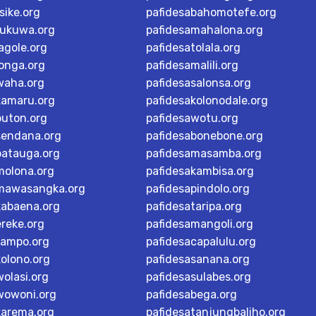
sike.org
pafidesabahomotefe.org
rukuwa.org
pafidesamahalona.org
agole.org
pafidesatolala.org
longa.org
pafidesamalili.org
waha.org
pafidesasalonsa.org
kamaru.org
pafidesakolonodale.org
buton.org
pafidesawotu.org
sendana.org
pafidesabonebone.org
batauga.org
pafidesamasamba.org
molona.org
pafidesakambisa.org
mawasangka.org
pafidesapindolo.org
kabaena.org
pafidesataripa.org
ereke.org
pafidesamangoli.org
tampo.org
pafidesacapalulu.org
kolono.org
pafidesasanana.org
olasi.org
pafidesasulabes.org
wowoni.org
pafidesabega.org
karema.org
pafidesatanjungbaliho.org