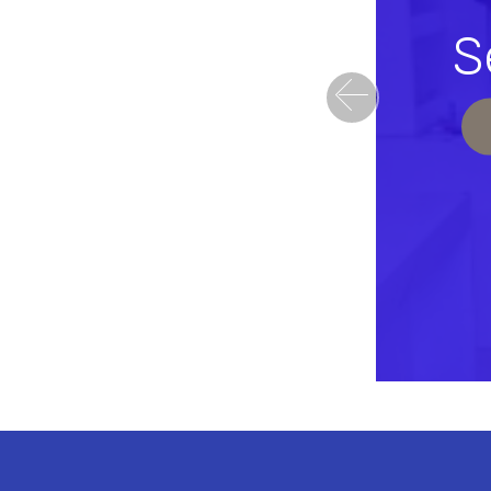
S
Previou