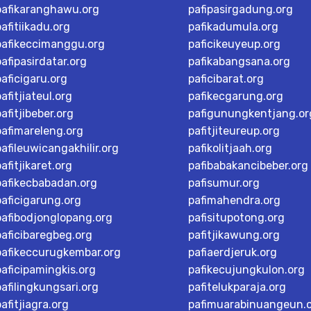
pafikaranghawu.org
pafipasirgadung.org
pafitiikadu.org
pafikadumula.org
pafikeccimanggu.org
paficikeuyeup.org
pafipasirdatar.org
pafikabangsana.org
paficigaru.org
paficibarat.org
pafitjiateul.org
pafikecgarung.org
pafitjibeber.org
pafigunungkentjang.or
pafimareleng.org
pafitjiteureup.org
pafileuwicangakhilir.org
pafikolitjaah.org
pafitjikaret.org
pafibabakancibeber.org
pafikecbabadan.org
pafisumur.org
paficigarung.org
pafimahendra.org
pafibodjonglopang.org
pafisitupotong.org
paficibaregbeg.org
pafitjikawung.org
pafikeccurugkembar.org
pafiaerdjeruk.org
paficipamingkis.org
pafikecujungkulon.org
pafilingkungsari.org
pafitelukparaja.org
pafitjiagra.org
pafimuarabinuangeun.