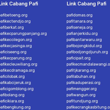
Link Cabang Pafi
Link Cabang Pafi
pafibetoeng.org
pafidomas.org
pafikectendjo.org
pafitanara.org
pafiberkat.org
pafiseneja.org
pafikecparungpanjang.org
pafianjerkidu.org
pafikeccilegon.org
pafibantarwaru.org
pafikecjasinga.org
pafibojongkidul.org
paficiseeng.org
pafibodjongdjuruh.org
pafikecparung.org
paficipait.org
pafikecleuwiliang.org
pafikecmandalawangi.o
pafikecdramaga.org
pafitjkarang.org
paficilobak.org
pafilabuhan.org
pafikabcijeruk.org
pafikaduperasi.org
paficigomblong.org
pafimengger.org
pafibolang.org
pafiwangun.org
paficikiara.org
pafitundjung.org
pafibengkung.org
pafikecrangkasbitung.o