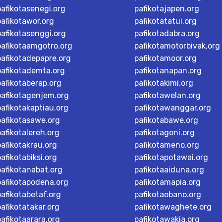
pafikotasenegi.org
pafikotajapen.org
pafikotawor.org
pafikotatatui.org
pafikotasenggi.org
pafikotadabra.org
pafikotaamgotro.org
pafikotamotorbivak.org
pafikotadepapre.org
pafikotamoor.org
pafikotademta.org
pafikotanapan.org
pafikotaberap.org
pafikotakimi.org
pafikotagenjem.org
pafikotawelan.org
pafikotakaptiau.org
pafikotawanggar.org
pafikotasawe.org
pafikotabawe.org
pafikotalereh.org
pafikotagoni.org
pafikotakrau.org
pafikotameno.org
pafikotabiksi.org
pafikotapotawai.org
pafikotanabat.org
pafikotaaiduna.org
pafikotapodena.org
pafikotamapia.org
pafikotabetaf.org
pafikotaobano.org
pafikotatakar.org
pafikotawaghete.org
pafikotaarara.org
pafikotawakia.org