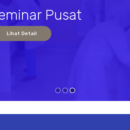
eminar Pusat
s
Lihat Detail