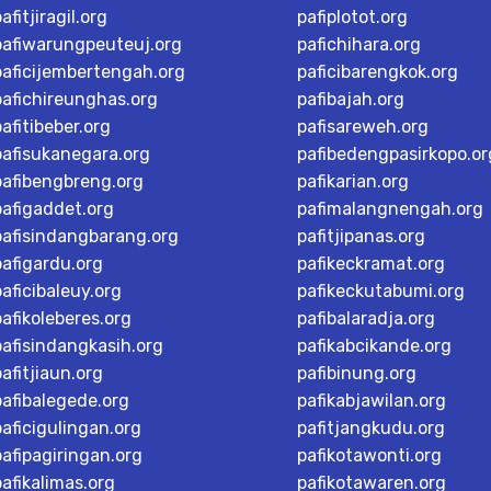
afitjiragil.org
pafiplotot.org
pafiwarungpeuteuj.org
pafichihara.org
paficijembertengah.org
paficibarengkok.org
pafichireunghas.org
pafibajah.org
pafitibeber.org
pafisareweh.org
pafisukanegara.org
pafibedengpasirkopo.or
pafibengbreng.org
pafikarian.org
pafigaddet.org
pafimalangnengah.org
pafisindangbarang.org
pafitjipanas.org
pafigardu.org
pafikeckramat.org
paficibaleuy.org
pafikeckutabumi.org
pafikoleberes.org
pafibalaradja.org
pafisindangkasih.org
pafikabcikande.org
pafitjiaun.org
pafibinung.org
pafibalegede.org
pafikabjawilan.org
paficigulingan.org
pafitjangkudu.org
pafipagiringan.org
pafikotawonti.org
pafikalimas.org
pafikotawaren.org