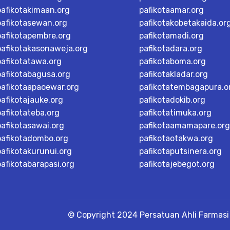
pafikotakimaan.org
pafikotaamar.org
pafikotasewan.org
pafikotakobetakaida.or
pafikotapembre.org
pafikotamadi.org
pafikotakasonaweja.org
pafikotadara.org
pafikotatawa.org
pafikotaboma.org
pafikotabagusa.org
pafikotakladar.org
pafikotaapaoewar.org
pafikotatembagapura.o
pafikotajauke.org
pafikotadokib.org
pafikotateba.org
pafikotatimuka.org
pafikotasawai.org
pafikotaamamapare.org
pafikotadombo.org
pafikotaotakwa.org
pafikotakurunui.org
pafikotaputsinera.org
pafikotabarapasi.org
pafikotajebegot.org
© Copyright 2024 Persatuan Ahli Farmasi 