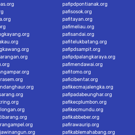
as.org
pafipdpontianak.org
rg
pafisosok.org
a.org
pafitayan.org
org
pafimeliau.org
ngkayang.org
pafisandai.org
akau.org
pafitelukbatang.org
ngkawang.org
pafipdsampit.org
karangan.org
pafipdpalangkaraya.org
u.org
pafimendawai.org
sngampar.org
pafitomo.org
arasem.org
paficibentar.org
andanghaur.org
pafikecmajalengka.org
sarang.org
pafipadabeunghar.org
ring.org
pafikecplumbon.org
alongan.org
pafikecmundu.org
tibarang.org
pafikabbeber.org
arangampel.org
pafirawaurip.org
rjawinangun.org
pafikablemahabang.org