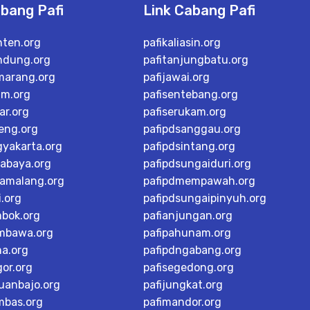
abang Pafi
Link Cabang Pafi
nten.org
pafikaliasin.org
ndung.org
pafitanjungbatu.org
marang.org
pafijawai.org
im.org
pafisentebang.org
ar.org
pafiserukam.org
teng.org
pafipdsanggau.org
gyakarta.org
pafipdsintang.org
rabaya.org
pafipdsungaiduri.org
tamalang.org
pafipdmempawah.org
i.org
pafipdsungaipinyuh.org
mbok.org
pafianjungan.org
mbawa.org
pafipahunam.org
ma.org
pafipdngabang.org
or.org
pafisegedong.org
buanbajo.org
pafijungkat.org
mbas.org
pafimandor.org