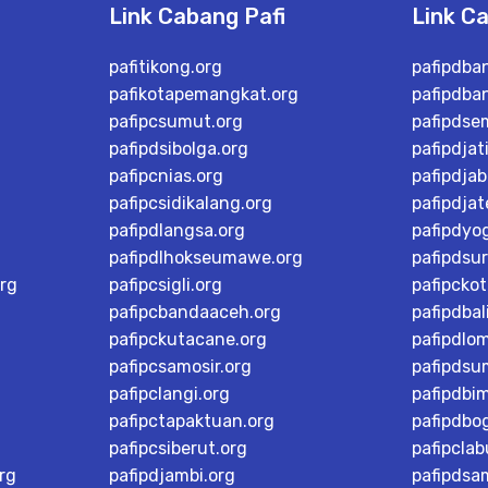
Link Cabang Pafi
Link C
pafitikong.org
pafipdba
pafikotapemangkat.org
pafipdba
pafipcsumut.org
pafipdse
pafipdsibolga.org
pafipdjat
pafipcnias.org
pafipdjab
pafipcsidikalang.org
pafipdja
pafipdlangsa.org
pafipdyo
pafipdlhokseumawe.org
pafipdsu
rg
pafipcsigli.org
pafipcko
pafipcbandaaceh.org
pafipdbal
pafipckutacane.org
pafipdlo
pafipcsamosir.org
pafipdsu
pafipclangi.org
pafipdbi
pafipctapaktuan.org
pafipdbog
pafipcsiberut.org
pafipcla
rg
pafipdjambi.org
pafipdsa