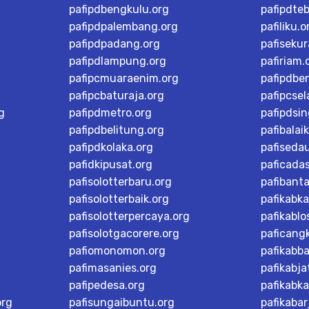
pafipdbengkulu.org
pafipdteb
pafipdpalembang.org
pafiliku.o
pafipdpadang.org
pafisekur
pafipdlampung.org
pafiriam.
pafipcmuaraenim.org
pafipdbe
pafipcbaturaja.org
pafipcsel
g
pafipdmetro.org
pafipdsi
pafipdbelitung.org
pafibalai
pafipdkolaka.org
pafiseda
pafidkipusat.org
paficada
pafisolotterbaru.org
pafibant
pafisolotterbaik.org
pafikabk
pafisolotterpercaya.org
pafikablo
pafisolotgacorere.org
paficangk
pafiomonomon.org
pafikabb
pafimasanies.org
pafikabja
pafipedesa.org
pafikabk
org
pafisungaibuntu.org
pafikaba