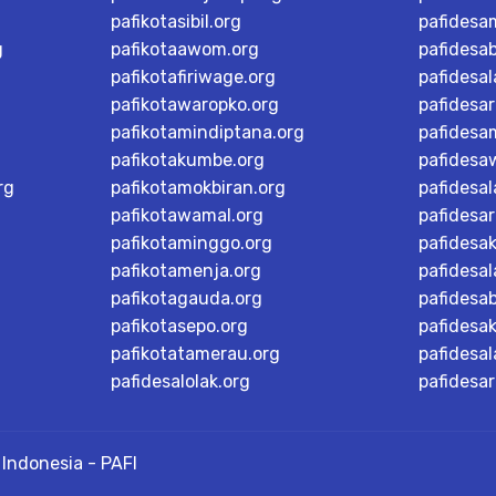
pafikotasibil.org
pafidesa
g
pafikotaawom.org
pafidesa
pafikotafiriwage.org
pafidesal
pafikotawaropko.org
pafidesa
pafikotamindiptana.org
pafidesa
pafikotakumbe.org
pafidesa
rg
pafikotamokbiran.org
pafidesal
pafikotawamal.org
pafidesar
pafikotaminggo.org
pafidesak
pafikotamenja.org
pafidesal
pafikotagauda.org
pafidesa
pafikotasepo.org
pafidesa
pafikotatamerau.org
pafidesal
pafidesalolak.org
pafidesa
Indonesia - PAFI