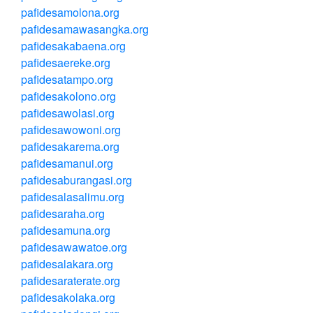
pafidesamolona.org
pafidesamawasangka.org
pafidesakabaena.org
pafidesaereke.org
pafidesatampo.org
pafidesakolono.org
pafidesawolasi.org
pafidesawowoni.org
pafidesakarema.org
pafidesamanui.org
pafidesaburangasi.org
pafidesalasalimu.org
pafidesaraha.org
pafidesamuna.org
pafidesawawatoe.org
pafidesalakara.org
pafidesaraterate.org
pafidesakolaka.org