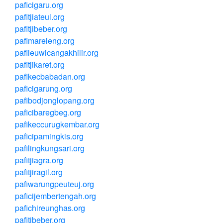
paficigaru.org
pafitjiateul.org
pafitjibeber.org
pafimareleng.org
pafileuwicangakhilir.org
pafitjikaret.org
pafikecbabadan.org
paficigarung.org
pafibodjonglopang.org
paficibaregbeg.org
pafikeccurugkembar.org
paficipamingkis.org
pafilingkungsari.org
pafitjiagra.org
pafitjiragil.org
pafiwarungpeuteuj.org
paficijembertengah.org
pafichireunghas.org
pafitibeber.org