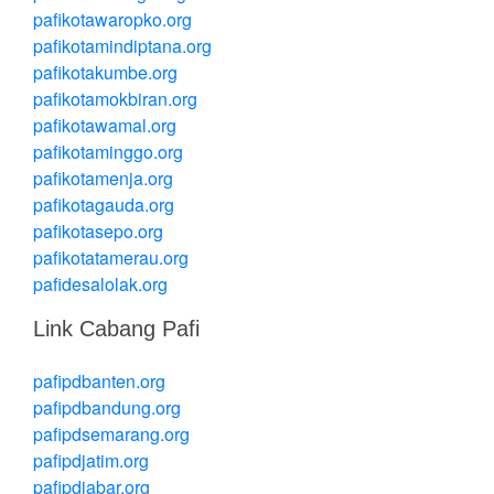
pafikotawaropko.org
pafikotamindiptana.org
pafikotakumbe.org
pafikotamokbiran.org
pafikotawamal.org
pafikotaminggo.org
pafikotamenja.org
pafikotagauda.org
pafikotasepo.org
pafikotatamerau.org
pafidesalolak.org
Link Cabang Pafi
pafipdbanten.org
pafipdbandung.org
pafipdsemarang.org
pafipdjatim.org
pafipdjabar.org