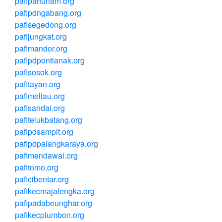
pafipahunam.org
pafipdngabang.org
pafisegedong.org
pafijungkat.org
pafimandor.org
pafipdpontianak.org
pafisosok.org
pafitayan.org
pafimeliau.org
pafisandai.org
pafitelukbatang.org
pafipdsampit.org
pafipdpalangkaraya.org
pafimendawai.org
pafitomo.org
paficibentar.org
pafikecmajalengka.org
pafipadabeunghar.org
pafikecplumbon.org