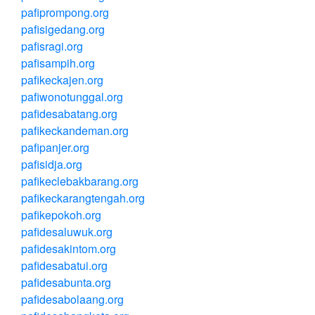
pafiprompong.org
pafisigedang.org
pafisragi.org
pafisampih.org
pafikeckajen.org
pafiwonotunggal.org
pafidesabatang.org
pafikeckandeman.org
pafipanjer.org
pafisidja.org
pafikeclebakbarang.org
pafikeckarangtengah.org
pafikepokoh.org
pafidesaluwuk.org
pafidesakintom.org
pafidesabatui.org
pafidesabunta.org
pafidesabolaang.org