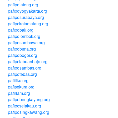
pafipdjateng.org
pafipdyogyakarta.org
pafipdsurabaya.org
pafipckotamalang.org
pafipdbali.org
pafipdlombok.org
pafipdsumbawa.org
pafipdbima.org
pafipdbogor.org
pafipclabuanbajo.org
pafipdsambas.org
pafipdtebas.org
pafiliku.org
pafisekura.org
pafiriam.org
pafipdbengkayang.org
pafipcselakau.org
pafipdsingkawang.org