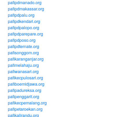
pafipdmanado.org
pafipdmakassar.org
pafipdpalu.org
pafipdkendari.org
pafipdpalopo.org
pafipdparepare.org
pafipdposo.org
pafipdternate.org
pafisonggom.org
pafikaranganjar.org
pafimelahaju.org
pafiwanasari.org
pafikecpulosari.org
pafiboemidjawa.org
pafipadureksa.org
pafipenggarit.org
pafikecpemalang.org
pafipetaroekan.org
pafikalirandu.org