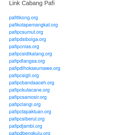
Link Cabang Pafi
pafitikong.org
pafikotapemangkat.org
pafipcsumut.org
pafipdsibolga.org
pafipcnias.org
pafipcsidikalang.org
pafipdlangsa.org
pafipdlhokseumawe.org
pafipcsigli.org
pafipcbandaaceh.org
pafipckutacane.org
pafipcsamosir.org
pafipclangi.org
pafipctapaktuan.org
pafipcsiberut.org
pafipdjambi.org
pafipdbengkulu.org