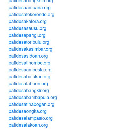
pafidesabangketa.org
pafidesaampana.org
pafidesatokorondo.org
pafidesakalora.org
pafidesasausu.org
pafidesaparigi.org
pafidesatoribulu.org
pafidesakasimbar.org
pafidesasidoan.org
pafidesatinombo.org
pafidesaambesia.org
pafidesabalukan.org
pafidesalaboen.org
pafidesabangkir.org
pafidesabambapula.org
pafidesatinabogan.org
pafidesaongka.org
pafidesalampasio.org
pafidesalakoan.org