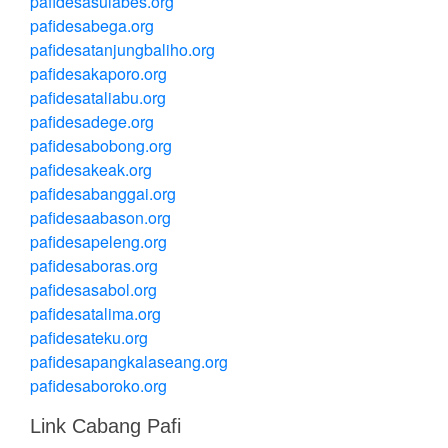
pafidesasulabes.org
pafidesabega.org
pafidesatanjungbaliho.org
pafidesakaporo.org
pafidesataliabu.org
pafidesadege.org
pafidesabobong.org
pafidesakeak.org
pafidesabanggai.org
pafidesaabason.org
pafidesapeleng.org
pafidesaboras.org
pafidesasabol.org
pafidesatalima.org
pafidesateku.org
pafidesapangkalaseang.org
pafidesaboroko.org
Link Cabang Pafi