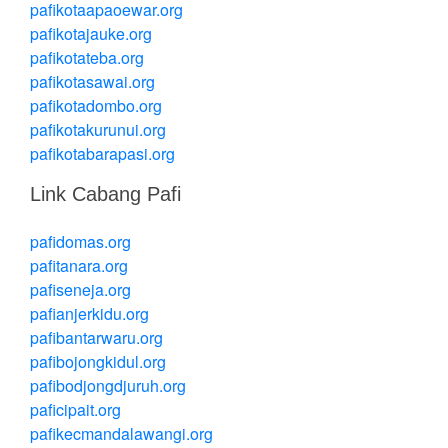
pafikotaapaoewar.org
pafikotajauke.org
pafikotateba.org
pafikotasawai.org
pafikotadombo.org
pafikotakurunui.org
pafikotabarapasi.org
Link Cabang Pafi
pafidomas.org
pafitanara.org
pafiseneja.org
pafianjerkidu.org
pafibantarwaru.org
pafibojongkidul.org
pafibodjongdjuruh.org
paficipait.org
pafikecmandalawangi.org