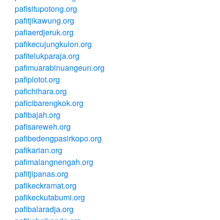
pafisitupotong.org
pafitjikawung.org
pafiaerdjeruk.org
pafikecujungkulon.org
pafitelukparaja.org
pafimuarabinuangeun.org
pafiplotot.org
pafichihara.org
paficibarengkok.org
pafibajah.org
pafisareweh.org
pafibedengpasirkopo.org
pafikarian.org
pafimalangnengah.org
pafitjipanas.org
pafikeckramat.org
pafikeckutabumi.org
pafibalaradja.org