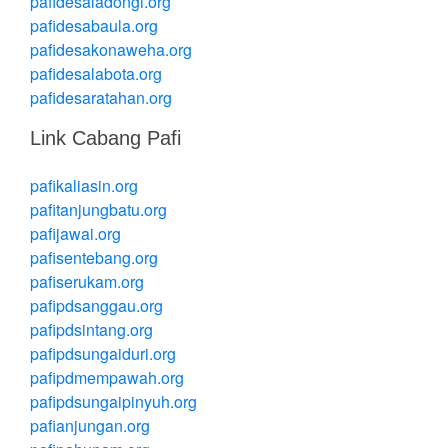
pafidesaladongi.org
pafidesabaula.org
pafidesakonaweha.org
pafidesalabota.org
pafidesaratahan.org
Link Cabang Pafi
pafikaliasin.org
pafitanjungbatu.org
pafijawai.org
pafisentebang.org
pafiserukam.org
pafipdsanggau.org
pafipdsintang.org
pafipdsungaiduri.org
pafipdmempawah.org
pafipdsungaipinyuh.org
pafianjungan.org