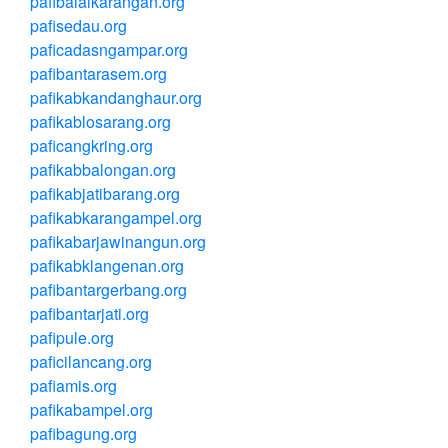
pafibalaikarangan.org
pafisedau.org
paficadasngampar.org
pafibantarasem.org
pafikabkandanghaur.org
pafikablosarang.org
paficangkring.org
pafikabbalongan.org
pafikabjatibarang.org
pafikabkarangampel.org
pafikabarjawinangun.org
pafikabklangenan.org
pafibantargerbang.org
pafibantarjati.org
pafipule.org
paficilancang.org
pafiamis.org
pafikabampel.org
pafibagung.org