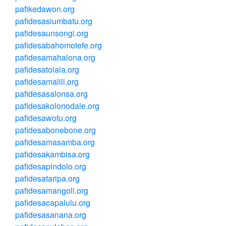
pafikedawon.org
pafidesasiumbatu.org
pafidesaunsongi.org
pafidesabahomotefe.org
pafidesamahalona.org
pafidesatolala.org
pafidesamalili.org
pafidesasalonsa.org
pafidesakolonodale.org
pafidesawotu.org
pafidesabonebone.org
pafidesamasamba.org
pafidesakambisa.org
pafidesapindolo.org
pafidesataripa.org
pafidesamangoli.org
pafidesacapalulu.org
pafidesasanana.org