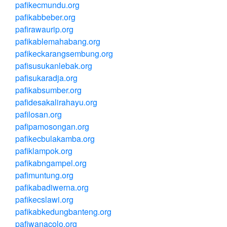
pafikecmundu.org
pafikabbeber.org
pafirawaurip.org
pafikablemahabang.org
pafikeckarangsembung.org
pafisusukanlebak.org
pafisukaradja.org
pafikabsumber.org
pafidesakalirahayu.org
pafilosan.org
pafipamosongan.org
pafikecbulakamba.org
pafiklampok.org
pafikabngampel.org
pafimuntung.org
pafikabadiwerna.org
pafikecslawi.org
pafikabkedungbanteng.org
pafiwanacolo.org