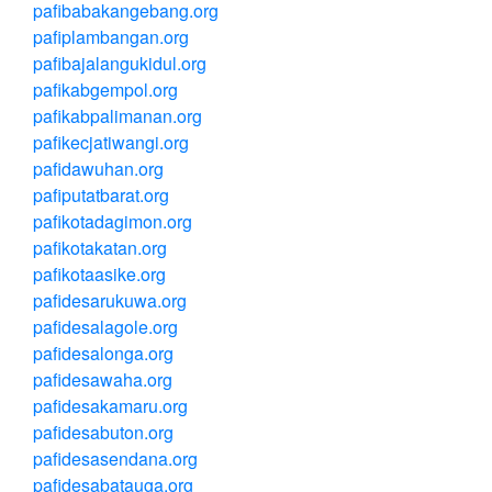
pafibabakangebang.org
pafiplambangan.org
pafibajalangukidul.org
pafikabgempol.org
pafikabpalimanan.org
pafikecjatiwangi.org
pafidawuhan.org
pafiputatbarat.org
pafikotadagimon.org
pafikotakatan.org
pafikotaasike.org
pafidesarukuwa.org
pafidesalagole.org
pafidesalonga.org
pafidesawaha.org
pafidesakamaru.org
pafidesabuton.org
pafidesasendana.org
pafidesabatauga.org