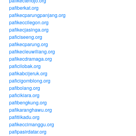
pafikectendjo.org
pafiberkat.org
pafikecparungpanjang.org
pafikeccilegon.org
pafikecjasinga.org
paficiseeng.org
pafikecparung.org
pafikecleuwiliang.org
pafikecdramaga.org
paficilobak.org
pafikabcijeruk.org
paficigomblong.org
pafibolang.org
paficikiara.org
pafibengkung.org
pafikaranghawu.org
pafitiikadu.org
pafikeccimanggu.org
pafipasirdatar.org