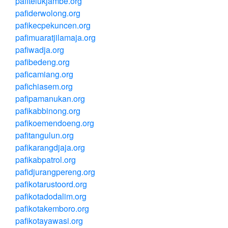
pafitelukjambe.org
pafiderwolong.org
pafikecpekuncen.org
pafimuaratjilamaja.org
pafiwadja.org
pafibedeng.org
paficamiang.org
pafichiasem.org
pafipamanukan.org
pafikabbinong.org
pafikoemendoeng.org
pafitangulun.org
pafikarangdjaja.org
pafikabpatrol.org
pafidjurangpereng.org
pafikotarustoord.org
pafikotadodalim.org
pafikotakemboro.org
pafikotayawasi.org