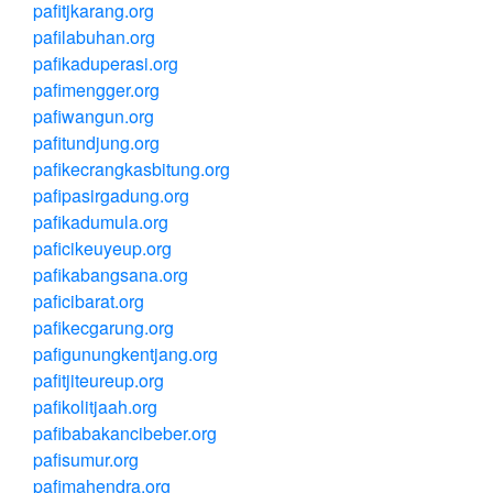
pafitjkarang.org
pafilabuhan.org
pafikaduperasi.org
pafimengger.org
pafiwangun.org
pafitundjung.org
pafikecrangkasbitung.org
pafipasirgadung.org
pafikadumula.org
paficikeuyeup.org
pafikabangsana.org
paficibarat.org
pafikecgarung.org
pafigunungkentjang.org
pafitjiteureup.org
pafikolitjaah.org
pafibabakancibeber.org
pafisumur.org
pafimahendra.org