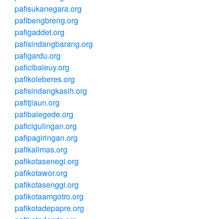
pafisukanegara.org
pafibengbreng.org
pafigaddet.org
pafisindangbarang.org
pafigardu.org
paficibaleuy.org
pafikoleberes.org
pafisindangkasih.org
pafitjiaun.org
pafibalegede.org
paficigulingan.org
pafipagiringan.org
pafikalimas.org
pafikotasenegi.org
pafikotawor.org
pafikotasenggi.org
pafikotaamgotro.org
pafikotadepapre.org